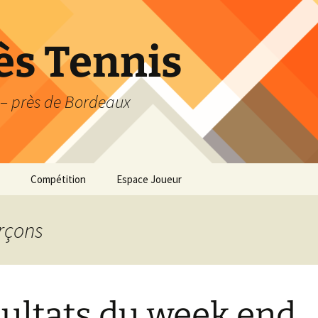
s Tennis
 – près de Bordeaux
Compétition
Espace Joueur
Compétition : les
Réserver un court
essentiels
arçons
Accès aux terrains
Galaxie Tennis 5-10 ans
Application Ten’Up
La compétition 11-18 ans
ultats du week end
La compétition senior et