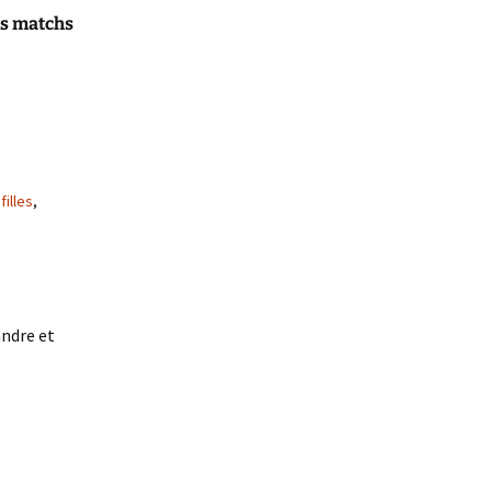
ns matchs
,
filles
,
andre et