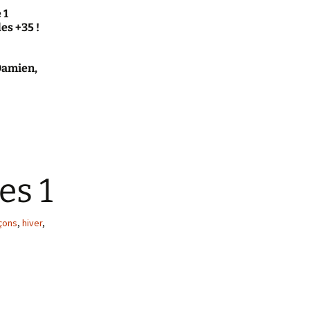
 1
es +35 !
 Damien,
es 1
çons
,
hiver
,