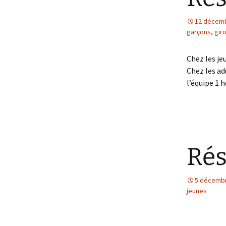
Textes officiels et
12 décem
règlements
garçons
,
gir
Nos partenaires
Chez les jeu
Faire un don
Chez les ad
l’équipe 1
Rés
5 décemb
jeunes