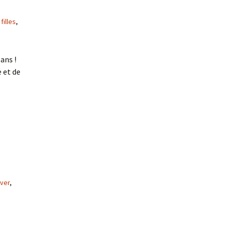
,
filles
,
ans !
e et de
iver
,