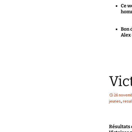
Ce we
homm
Bon 
Alex 
Vic
26 novemb
jeunes
,
resul
Résultats 