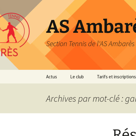
Aller
au
contenu
AS Ambarè
Section Tennis de l'AS Ambarès
Actus
Le club
Tarifs et inscriptions
Présentation
Tarifs et inscriptions
2026/27
Archives par mot-clé : g
Nos coordonnées
Modes de paiement
Les membres du bureau
Club Avantage
Rés
L’équipe pédagogique