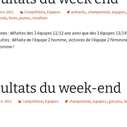
senior+
bre 2011
Compétition
,
Equipes
ambarès
,
championnat
,
equipes
onde
,
hiver
,
jeunes
,
resultats
nes : défaites des 3 équipes 11/12 ans ainsi que des 2 équipes 13/14 
ultes : défaite de l’équipe 2 homme, victoires de l’équipe 2 féminin
 homme !
ultats du week-end
re 2011
Compétition
,
Equipes
championnat
,
equipes
,
garçons
,
h