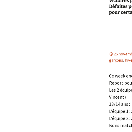
Victoires p
Défaites 
pour certa
25 novemb
garçons
,
hiv
Ce week end
Report pour
Les 2 équip
Vincent)
13/14 ans :
L’équipe 1 :
L’équipe 2 
Bons matchs