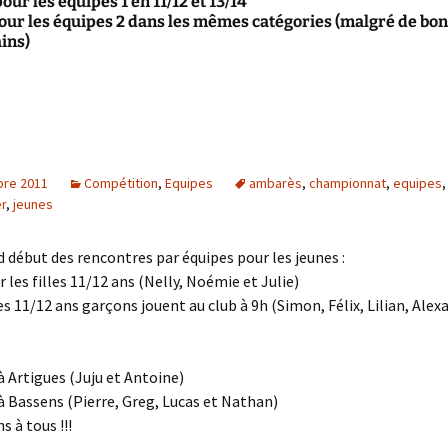
our les équipes 1 en 11/12 et 13/14
pour les équipes 2 dans les mêmes catégories (malgré de bo
ins)
re 2011
Compétition
,
Equipes
ambarès
,
championnat
,
equipes
er
,
jeunes
 début des rencontres par équipes pour les jeunes :
 les filles 11/12 ans (Nelly, Noémie et Julie)
es 11/12 ans garçons jouent au club à 9h (Simon, Félix, Lilian, Alex
 à Artigues (Juju et Antoine)
: à Bassens (Pierre, Greg, Lucas et Nathan)
 à tous !!!