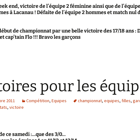
ek end, victoire de l’équipe 2 féminine ainsi que de l’équipe
es à Lacanau ! Défaite de l’équipe 2 hommes et match nul d
début de championnat par une belle victoire des 17/18 ans :
et cap’tain Flo !!! Bravo les garçons
toires pour les équip
re 2011
Compétition
,
Equipes
championnat
,
equipes
,
filles
,
gar
tats
,
victoire
de ce samedi :…que des 3/0…