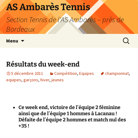
Aller
AS Ambarès Tennis
au
Section Tennis de l'AS Ambarès – près de
contenu
Bordeaux
Recherc
Menu
Résultats du week-end
5 décembre 2011
Compétition
,
Equipes
championnat
,
equipes
,
garçons
,
hiver
,
jeunes
Ce week end, victoire de l’équipe 2 féminine
ainsi que de l’équipe 1 hommes à Lacanau !
Défaite de l’équipe 2 hommes et match nul des
+35 !