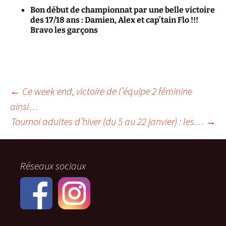
Bon début de championnat par une belle victoire
des 17/18 ans : Damien, Alex et cap’tain Flo !!!
Bravo les garçons
Navigation
←
Ce week end, victoire de l’équipe 2 féminine
ainsi…
Tournoi adultes d’hiver (du 5 au 22 janvier) : les…
→
des
articles
Réseaux sociaux