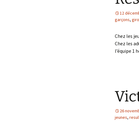
Textes officiels et
12 décem
règlements
garçons
,
gir
Nos partenaires
Chez les jeu
Faire un don
Chez les ad
l’équipe 1
Vic
26 novemb
jeunes
,
resul