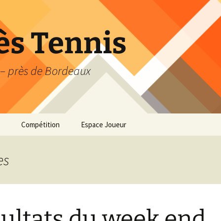
s Tennis
 – près de Bordeaux
Compétition
Espace Joueur
Compétition : les
Réserver un court
essentiels
es
Accès aux terrains
Galaxie Tennis 5-10 ans
Application Ten’Up
La compétition 11-18 ans
ultats du week end
La compétition senior et