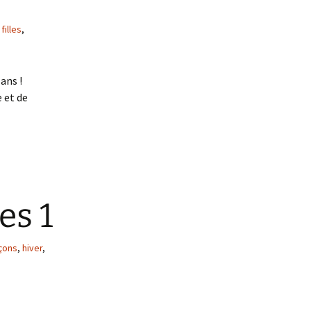
,
filles
,
ans !
e et de
es 1
çons
,
hiver
,