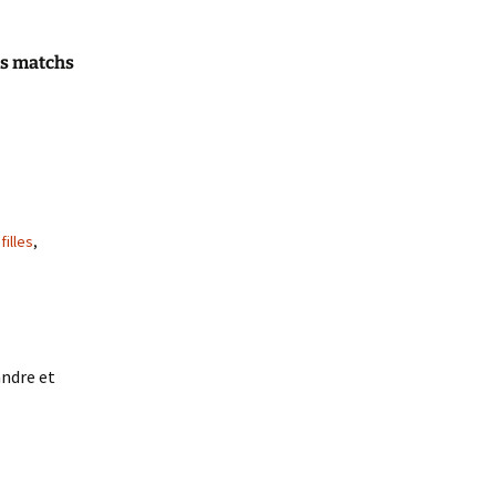
ns matchs
,
filles
,
andre et