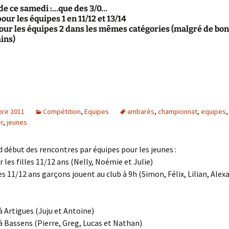
de ce samedi :…que des 3/0…
our les équipes 1 en 11/12 et 13/14
pour les équipes 2 dans les mêmes catégories (malgré de bo
ins)
re 2011
Compétition
,
Equipes
ambarès
,
championnat
,
equipes
er
,
jeunes
 début des rencontres par équipes pour les jeunes :
 les filles 11/12 ans (Nelly, Noémie et Julie)
es 11/12 ans garçons jouent au club à 9h (Simon, Félix, Lilian, Alex
 à Artigues (Juju et Antoine)
: à Bassens (Pierre, Greg, Lucas et Nathan)