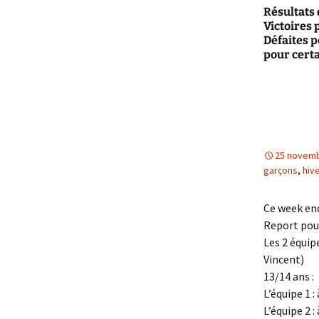
Résultats 
Victoires p
Défaites 
pour certa
25 novemb
garçons
,
hiv
Ce week end
Report pour
Les 2 équip
Vincent)
13/14 ans :
L’équipe 1 :
L’équipe 2 