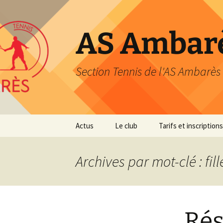
Aller
au
contenu
AS Ambarè
Section Tennis de l'AS Ambarès
Actus
Le club
Tarifs et inscriptions
Présentation
Tarifs et inscriptions
2026/27
Archives par mot-clé : fill
Nos coordonnées
Modes de paiement
Les membres du bureau
Club Avantage
Rés
L’équipe pédagogique