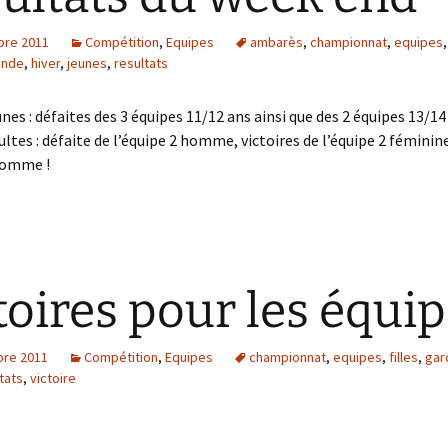
senior+
bre 2011
Compétition
,
Equipes
ambarès
,
championnat
,
equipes
onde
,
hiver
,
jeunes
,
resultats
nes : défaites des 3 équipes 11/12 ans ainsi que des 2 équipes 13/14 
ultes : défaite de l’équipe 2 homme, victoires de l’équipe 2 féminin
 homme !
toires pour les équip
re 2011
Compétition
,
Equipes
championnat
,
equipes
,
filles
,
gar
tats
,
victoire