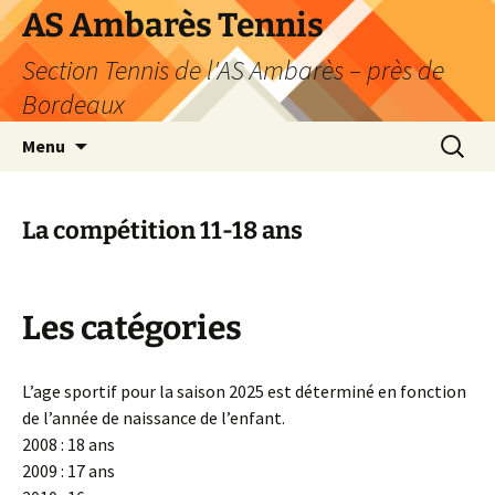
Aller
AS Ambarès Tennis
au
Section Tennis de l'AS Ambarès – près de
contenu
Bordeaux
Recherc
Menu
La compétition 11-18 ans
Les catégories
L’age sportif pour la saison 2025 est déterminé en fonction
de l’année de naissance de l’enfant.
2008 : 18 ans
2009 : 17 ans