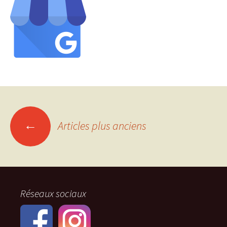
Navigation
←
Articles plus anciens
des
articles
Réseaux sociaux