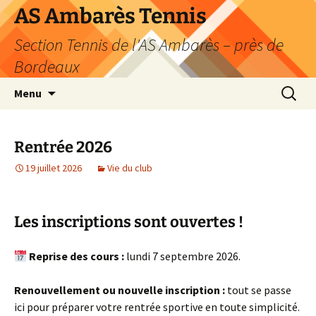
Aller
AS Ambarès Tennis
au
Section Tennis de l'AS Ambarès – près de
contenu
Bordeaux
Recherc
Menu
Rentrée 2026
19 juillet 2026
Vie du club
Les inscriptions sont ouvertes !
Reprise des cours :
lundi 7 septembre 2026.
Renouvellement ou nouvelle inscription :
tout se passe
ici pour préparer votre rentrée sportive en toute simplicité.