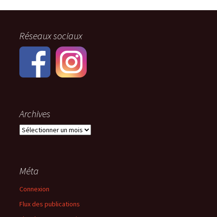
Navigation
des
Réseaux sociaux
articles
Archives
Archives
Méta
Connexion
Flux des publications