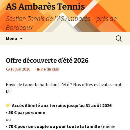
Aller
AS Ambarès Tennis
au
Section Tennis de l'AS Ambarès – près de
contenu
Bordeaux
Recherc
Menu
Offre découverte d’été 2026
18 juin 2026
Vie du club
Envie de taper la balle tout l’été ? Nos offres estivales sont
là !
Accès illimité aux terrains jusqu’au 31 août 2026
•
50 € par personne
ou
•
70 € pour un couple ou pour toute la famille
(même