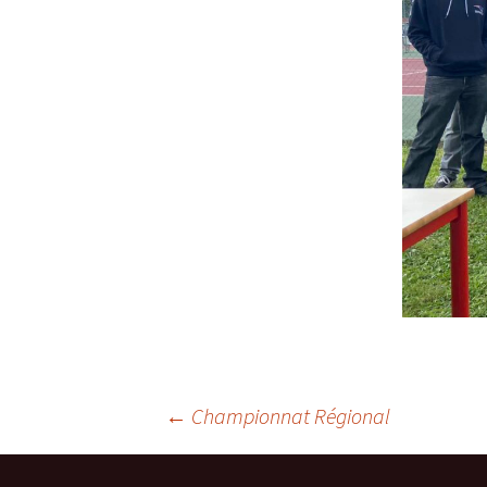
Navigation
←
Championnat Régional