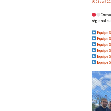
28 avril 20
Textes officiels et
règlements
Consu
régional s
Nos partenaires
Equipe S
Faire un don
Equipe S
Equipe S
Equipe S
Equipe S
Equipe S