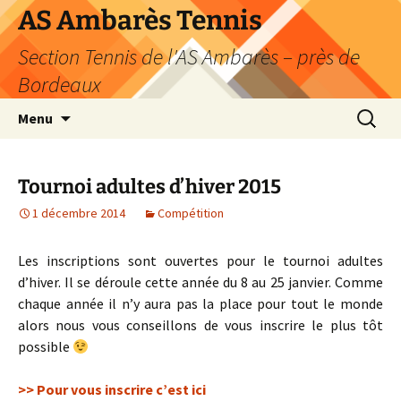
Aller
AS Ambarès Tennis
au
Section Tennis de l'AS Ambarès – près de
contenu
Bordeaux
Recherc
Menu
Tournoi adultes d’hiver 2015
1 décembre 2014
Compétition
Les inscriptions sont ouvertes pour le tournoi adultes
d’hiver. Il se déroule cette année du 8 au 25 janvier. Comme
chaque année il n’y aura pas la place pour tout le monde
alors nous vous conseillons de vous inscrire le plus tôt
possible
>> Pour vous inscrire c’est ici